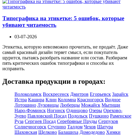
Типографика на этикетке: 5 ошибок, которые
убивают читаемость
03-07-2026
Этикетка, которую невозможно прочитать, не продаёт. Даже
самый красивый дизайн теряет смысл, если покупатель
щурится, пытаясь разобрать название или состав. Разбираем
пять критических ошибок типографики и способы их
исправить.
Доставка продукции в городах:
Волоколамск
Воскресенск
Дмитров
Егорьевск
Зарайск
Истра
Кашира
Клин
Коломна
Красногорск
Видное
Лотошино
Луховицы
Люберцы
Можайск
Мытищи
Наро-Фоминск
Ногинск
Одинцово
Озеры
Орехово-
Зуево
Павловский Посад
Подольск
Пушкино
Раменское
Руза
Сергиев Посад
Серебряные Пруды
Серпухов
Солнечногорск
Ступино
Талдом
Чехов
Шатура
Шаховская
Щелково
Балашиха
Домодедово
Химки